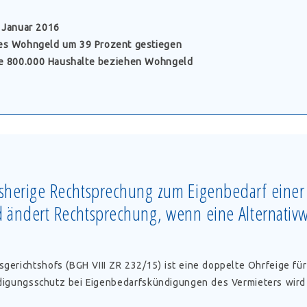
ngsbau
. Januar 2016
hes Wohngeld um 39 Prozent gestiegen
e 800.000 Haushalte beziehen Wohngeld
eld
hkeit
t
isches
amt
isherige Rechtsprechung zum Eigenbedarf eine
d ändert Rechtsprechung, wenn eine Alternati
gerichtshofs (BGH VIII ZR 232/15) ist eine doppelte Ohrfeige für
digungsschutz bei Eigenbedarfskündigungen des Vermieters wird