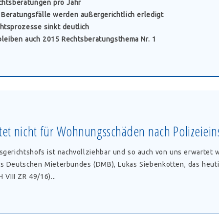
echtsberatungen pro Jahr
 Beratungsfälle werden außergerichtlich erledigt
htsprozesse sinkt deutlich
bleiben auch 2015 Rechtsberatungsthema Nr. 1
her
bund
ngs-
s-
tet nicht für Wohnungsschäden nach Polizeiein
k
sgerichtshofs ist nachvollziehbar und so auch von uns erwartet
s Deutschen Mieterbundes (DMB), Lukas Siebenkotten, das heuti
 VIII ZR 49/16)...