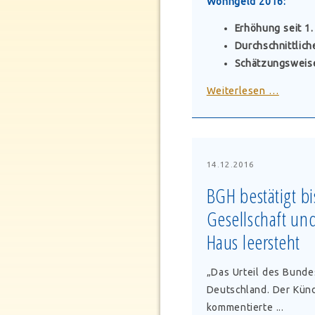
Wohngeld 2016:
Wohnu
Erhöhung seit 1
Durchschnittlic
Schätzungsweis
Wohng
Weiterlesen …
2015:
Wirklic
überhol
Statist
14.12.2016
Bundes
BGH bestätigt b
Gesellschaft un
Haus leersteht
„Das Urteil des Bundes
Deutschland. Der Kün
kommentierte ...