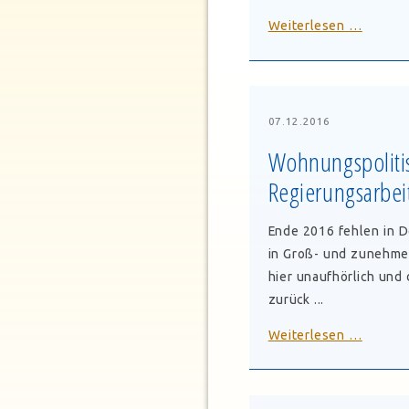
BGH
Weiterlesen …
bestäti
bisheri
Rechts
zum
07.12.2016
Eigenb
Wohnungspolitis
einer
Regierungsarbei
BGB-
Gesells
und
Ende 2016 fehlen in 
ändert
in Groß- und zunehmen
Rechts
hier unaufhörlich und
wenn
zurück ...
eine
Wohnun
Weiterlesen …
Altern
und
im
mietrec
Haus
Zwisch