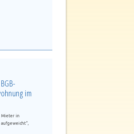
r BGB-
vwohnung im
 Mieter in
 aufgeweicht“,