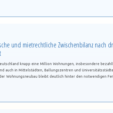
gt
ge
prechung
edarf
che und mietrechtliche Zwischenbilanz nach dr
t
chaft
Deutschland knapp eine Million Wohnungen, insbesondere beza
d auch in Mittelstädten, Ballungszentren und Universitätsstädte
prechung,
 der Wohnungsneubau bleibt deutlich hinter den notwendigen Fer
gspolitische
ativwohnung
htliche
enbilanz