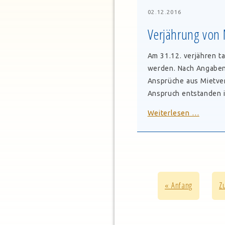
leerste
nach
02.12.2016
drei
Verjährung von
Jahren
Regieru
Am 31.12. verjähren t
werden. Nach Angaben
Ansprüche aus Mietver
Anspruch entstanden is
Verjähr
Weiterlesen …
von
Mieter
« Anfang
Z