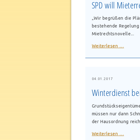
SPD will Mieterr
„Wir begrüßen die Plän
bestehende Regelung 
Mietrechtsnovelle...
SPD
Weiterlesen …
will
Mieterr
stärken
04.01.2017
Winterdienst be
Grundstückseigentümer
müssen nur dann Schne
der Hausordnung reicht
Winterd
Weiterlesen …