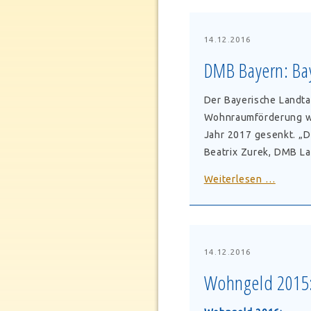
haftet
nicht
für
14.12.2016
Wohnun
DMB Bayern: Bay
nach
Polizei
Der Bayerische Landta
Wohnraumförderung wer
Jahr 2017 gesenkt. „D
Beatrix Zurek, DMB La
DMB
Weiterlesen …
Bayern:
Bayern
halbier
die
14.12.2016
Landesm
Wohngeld 2015: 
für
soziale