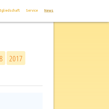
tgliedschaft
Service
News
8
2017