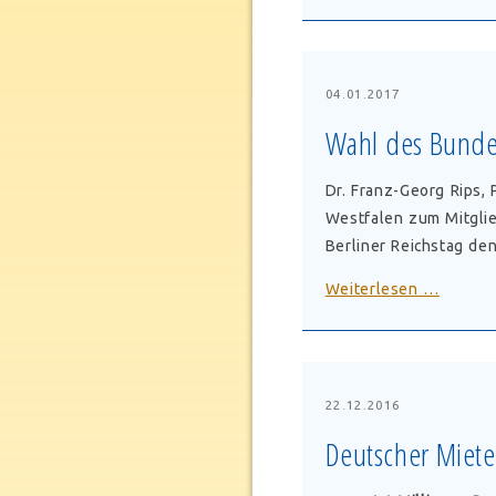
bei
Eis
und
Schnee
04.01.2017
Wahl des Bunde
Dr. Franz-Georg Rips,
Westfalen zum Mitgli
Berliner Reichstag de
Wahl
Weiterlesen …
des
Bundes
am
18.
22.12.2016
Februa
Deutscher Miete
2017