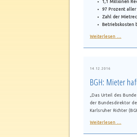
1,1 Millionen R
97 Prozent aller
Zahl der Mietrec
Betriebskosten 
Deutsc
Weiterlesen …
Mieter
legt
Beratu
und
14.12.2016
Prozes
BGH: Mieter haf
Statisti
2015
„Das Urteil des Bunde
vor
der Bundesdirektor de
Karlsruher Richter (BGH
BGH:
Weiterlesen …
Mieter