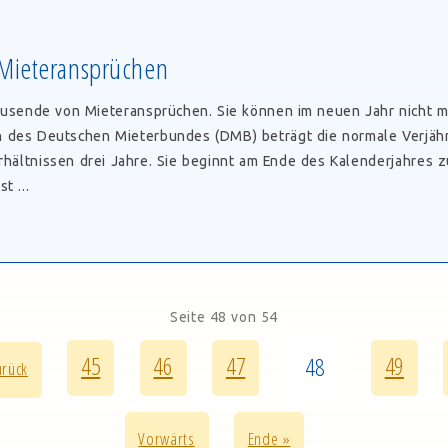
ht
 Mieteransprüchen
ngsarbeit
ausende von Mieteransprüchen. Sie können im neuen Jahr nicht 
 des Deutschen Mieterbundes (DMB) beträgt die normale Verjähr
hältnissen drei Jahre. Sie beginnt am Ende des Kalenderjahres z
t ...
ung
ansprüchen
Seite 48 von 54
45
46
47
48
49
urück
Vorwärts
Ende »