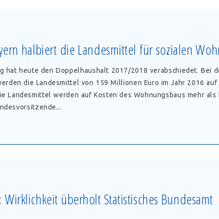
gsschäden
ern halbiert die Landesmittel für sozialen W
einsatz
g hat heute den Doppelhaushalt 2017/2018 verabschiedet. Bei d
den die Landesmittel von 159 Millionen Euro im Jahr 2016 auf 
ie Landesmittel werden auf Kosten des Wohnungsbaus mehr als h
ndesvorsitzende...
t
ittel
Wirklichkeit überholt Statistisches Bundesamt
n