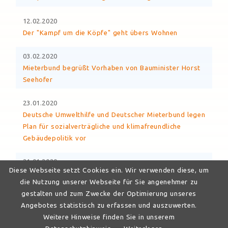
12.02.2020
Der "Kampf um die Köpfe" geht übers Wohnen
03.02.2020
Mieterbund begrüßt Vorhaben von Bauminister Horst
Seehofer
23.01.2020
Deutsche Umwelthilfe und Deutscher Mieterbund legen
Plan für sozialverträgliche und klimafreundliche
Gebäudepolitik vor
21.01.2020
Diese Webseite setzt Cookies ein. Wir verwenden diese, um
Wohnungskrise 2020: Schnelle, umfassende und radikale
die Nutzung unserer Webseite für Sie angenehmer zu
Lösungen notwendig
gestalten und zum Zwecke der Optimierung unseres
Angebotes statistisch zu erfassen und auszuwerten.
Weitere Hinweise finden Sie in unserem