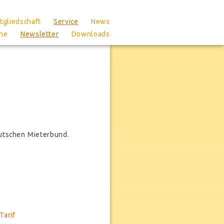
tgliedschaft
Service
News
ne
Newsletter
Downloads
eutschen Mieterbund.
Tarif