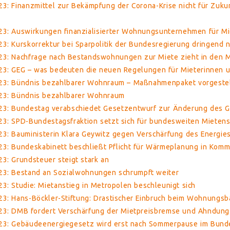
3: Finanzmittel zur Bekämpfung der Corona-Krise nicht für Zukun
23: Auswirkungen finanzialisierter Wohnungsunternehmen für Mi
3: Kurskorrektur bei Sparpolitik der Bundesregierung dringend 
23: Nachfrage nach Bestandswohnungen zur Miete zieht in den M
23: GEG – was bedeuten die neuen Regelungen für Mieterinnen u
23: Bündnis bezahlbarer Wohnraum – Maßnahmenpaket vorgestel
23: Bündnis bezahlbarer Wohnraum
23: Bundestag verabschiedet Gesetzentwurf zur Änderung des
23: SPD-Bundestagsfraktion setzt sich für bundesweiten Mietens
23: Bauministerin Klara Geywitz gegen Verschärfung des Energie
23: Bundeskabinett beschließt Pflicht für Wärmeplanung in Kom
3: Grundsteuer steigt stark an
23: Bestand an Sozialwohnungen schrumpft weiter
3: Studie: Mietanstieg in Metropolen beschleunigt sich
23: Hans-Böckler-Stiftung: Drastischer Einbruch beim Wohnungsb
23: DMB fordert Verschärfung der Mietpreisbremse und Ahndun
23: Gebäudeenergiegesetz wird erst nach Sommerpause im Bunde