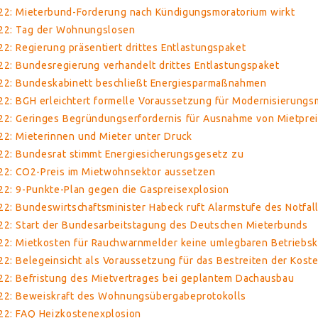
22: Mieterbund-Forderung nach Kündigungsmoratorium wirkt
022: Tag der Wohnungslosen
2: Regierung präsentiert drittes Entlastungspaket
2: Bundesregierung verhandelt drittes Entlastungspaket
22: Bundeskabinett beschließt Energiesparmaßnahmen
22: BGH erleichtert formelle Voraussetzung für Modernisierung
22: Geringes Begründungserfordernis für Ausnahme von Mietpre
22: Mieterinnen und Mieter unter Druck
22: Bundesrat stimmt Energiesicherungsgesetz zu
22: CO2-Preis im Mietwohnsektor aussetzen
22: 9-Punkte-Plan gegen die Gaspreisexplosion
2: Bundeswirtschaftsminister Habeck ruft Alarmstufe des Notfal
22: Start der Bundesarbeitstagung des Deutschen Mieterbunds
22: Mietkosten für Rauchwarnmelder keine umlegbaren Betriebs
2: Belegeinsicht als Voraussetzung für das Bestreiten der Kost
22: Befristung des Mietvertrages bei geplantem Dachausbau
22: Beweiskraft des Wohnungsübergabeprotokolls
22: FAQ Heizkostenexplosion