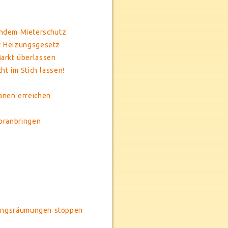
endem Mieterschutz
er Heizungsgesetz
arkt überlassen
t im Stich lassen!
änen erreichen
oranbringen
wangsräumungen stoppen