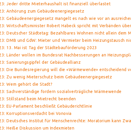
: Jeder dritte Mieterhaushalt ist finanziell überlastet
023: Anhörung zum Gebäudeenergiegesetz
23: Gebäudeenergiegesetz mangelt es nach wie vor an ausreich
3: Wirtschaftsminister Robert Habeck spricht mit Verbänden üb
23: Deutscher Städtetag: Bezahlbares Wohnen nicht allein dem M
3: DMB und GdW: Mieter und Vermieter beim Heizungstausch nich
3: 13. Mai ist Tag der Städtebauförderung 2023
23: Länder wollen im Bundesrat Nachbesserungen an Heizungspl
3: Sanierungsgipfel der Gebäudeallianz
23: Die Bundesregierung will die «Wärmewende» entscheidend v
23: Zu wenig Mieterschutz beim Gebäudeenergiegesetz
23: Wem gehört die Stadt?
23: Sachverständige fordern sozialverträgliche Wärmewende
3: Stillstand beim Mietrecht beenden
3: EU-Parlament beschließt Gebäuderichtlinie
3: Korruptionsverdacht bei Vonovia
23: Deutsches Institut für Menschenrechte: Moratorium kann Z
23: Heiße Diskussion um Indexmieten