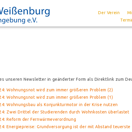
Navigation
Der Verein
Mi
Navigation
überspringen
Termi
überspringen
es unseren Newsletter in geänderter Form als Direktlink zum D
24: Wohnungsnot wird zum immer größeren Problem (2)
24: Wohnungsnot wird zum immer größeren Problem (1)
24: Wohnungsbau als Konjunkturmotor in der Krise nutzen
24: Zwei Drittel der Studierenden durch Wohnkosten überlastet
24: Reform der Fernwärmeverordnung
4: Energiepreise: Grundversorgung ist der mit Abstand teuerste 