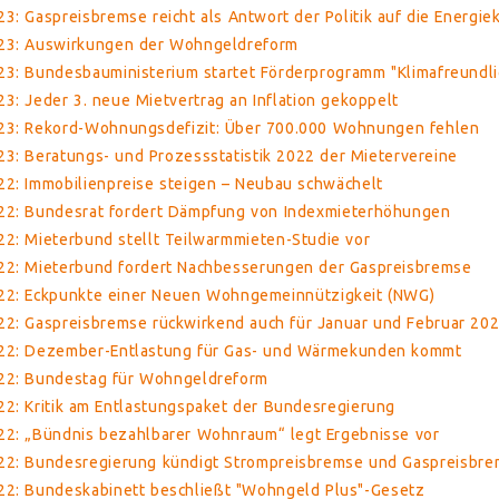
: Gaspreisbremse reicht als Antwort der Politik auf die Energiek
023: Auswirkungen der Wohngeldreform
23: Bundesbauministerium startet Förderprogramm "Klimafreundl
3: Jeder 3. neue Mietvertrag an Inflation gekoppelt
23: Rekord-Wohnungsdefizit: Über 700.000 Wohnungen fehlen
3: Beratungs- und Prozessstatistik 2022 der Mietervereine
22: Immobilienpreise steigen – Neubau schwächelt
22: Bundesrat fordert Dämpfung von Indexmieterhöhungen
2: Mieterbund stellt Teilwarmmieten-Studie vor
22: Mieterbund fordert Nachbesserungen der Gaspreisbremse
22: Eckpunkte einer Neuen Wohngemeinnützigkeit (NWG)
22: Gaspreisbremse rückwirkend auch für Januar und Februar 20
022: Dezember-Entlastung für Gas- und Wärmekunden kommt
22: Bundestag für Wohngeldreform
2: Kritik am Entlastungspaket der Bundesregierung
22: „Bündnis bezahlbarer Wohnraum“ legt Ergebnisse vor
22: Bundesregierung kündigt Strompreisbremse und Gaspreisbre
22: Bundeskabinett beschließt "Wohngeld Plus"-Gesetz