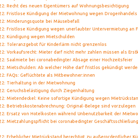
22: Recht des neuen Eigentümers auf Wohnungsbesichtigung
22: Fristlose Kündigung der Mietwohnung wegen Drogenhandels
22: Minderungsquote bei Mäusebefall
22: Fristlose Kündigung wegen unerlaubter Untervermietung an 
22: Kündigung wegen Mietschulden
2: Toleranzgebot für Kinderlärm nicht grenzenlos
2: Vorkaufsrecht: Mieter darf nicht mehr zahlen müssen als Erst
2: Saalmiete bei coronabedingter Absage einer Hochzeitsfeier
2: Mietschulden: Ab welcher Höhe darf fristlos gekündigt werde
22: FAQs: Geflüchtete als Mitbewohner:innen
22: Tierhaltung in der Mietwohnung
22: Geruchsbelästigung durch Ziegenhaltung
22: Mietendeckel: Keine sofortige Kündigung wegen Mietrücksta
22: Betriebskostenabrechnung: Original-Belege sind vorzulegen
22: Ersatz von Hotelkosten während Unbenutzbarkeit der Mietw
2: Mietzahlungspflicht bei coronabedingter Geschäftsschließung 
2: Erheblicher Mietrückstand berechtigt zu außerordentlicher K