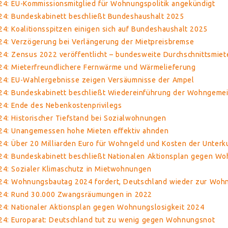
24: EU-Kommissionsmitglied für Wohnungspolitik angekündigt
24: Bundeskabinett beschließt Bundeshaushalt 2025
4: Koalitionsspitzen einigen sich auf Bundeshaushalt 2025
24: Verzögerung bei Verlängerung der Mietpreisbremse
4: Zensus 2022 veröffentlicht – bundesweite Durchschnittsmiet
24: Mieterfreundlichere Fernwärme und Wärmelieferung
24: EU-Wahlergebnisse zeigen Versäumnisse der Ampel
24: Bundeskabinett beschließt Wiedereinführung der Wohngemei
24: Ende des Nebenkostenprivilegs
4: Historischer Tiefstand bei Sozialwohnungen
24: Unangemessen hohe Mieten effektiv ahnden
4: Über 20 Milliarden Euro für Wohngeld und Kosten der Unterk
24: Bundeskabinett beschließt Nationalen Aktionsplan gegen Wo
24: Sozialer Klimaschutz in Mietwohnungen
24: Wohnungsbautag 2024 fordert, Deutschland wieder zur Woh
024: Rund 30.000 Zwangsräumungen in 2022
24: Nationaler Aktionsplan gegen Wohnungslosigkeit 2024
24: Europarat: Deutschland tut zu wenig gegen Wohnungsnot