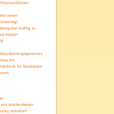
ftsinvestitionen
eter:innen
notwendig!
etropolen kräftig an
nd Mieter?
lt
 Gebäudeenergiegesetzes
topp ein
standards für Neubauten
munen
au
g von Wuchermieten
stag diskutiert