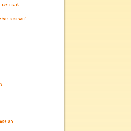
rise nicht
icher Neubau"
23
mse an