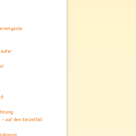
Feriengäste
käufer
n?
nd
ohnung
– auf den Einzelfall
ündigung