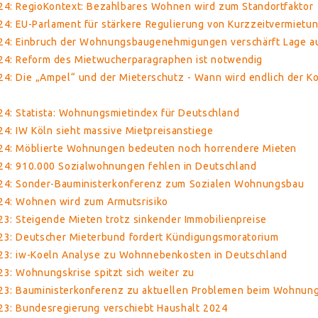
24: RegioKontext: Bezahlbares Wohnen wird zum Standortfaktor
4: EU-Parlament für stärkere Regulierung von Kurzzeitvermietu
024: Einbruch der Wohnungsbaugenehmigungen verschärft Lage 
24: Reform des Mietwucherparagraphen ist notwendig
4: Die „Ampel“ und der Mieterschutz - Wann wird endlich der Ko
24: Statista: Wohnungsmietindex für Deutschland
4: IW Köln sieht massive Mietpreisanstiege
24: Möblierte Wohnungen bedeuten noch horrendere Mieten
24: 910.000 Sozialwohnungen fehlen in Deutschland
024: Sonder-Bauministerkonferenz zum Sozialen Wohnungsbau
24: Wohnen wird zum Armutsrisiko
3: Steigende Mieten trotz sinkender Immobilienpreise
23: Deutscher Mieterbund fordert Kündigungsmoratorium
23: iw-Koeln Analyse zu Wohnnebenkosten in Deutschland
3: Wohnungskrise spitzt sich weiter zu
23: Bauministerkonferenz zu aktuellen Problemen beim Wohnun
23: Bundesregierung verschiebt Haushalt 2024