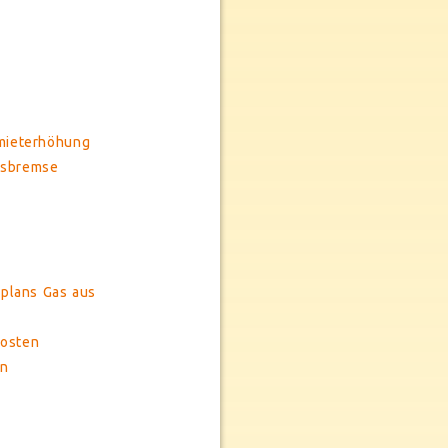
smieterhöhung
isbremse
lplans Gas aus
kosten
en